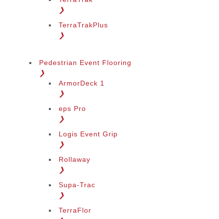
❯
TerraTrakPlus
❯
Pedestrian Event Flooring
❯
ArmorDeck 1
❯
eps Pro
❯
Logis Event Grip
❯
Rollaway
❯
Supa-Trac
❯
TerraFlor