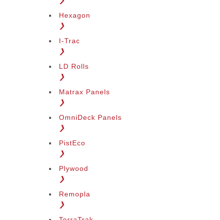
❯
Hexagon
❯
I-Trac
❯
LD Rolls
❯
Matrax Panels
❯
OmniDeck Panels
❯
PistEco
❯
Plywood
❯
Remopla
❯
TerraTrak