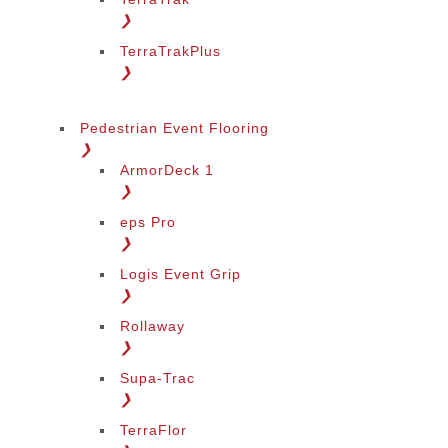
❯
TerraTrakPlus
❯
Pedestrian Event Flooring
❯
ArmorDeck 1
❯
eps Pro
❯
Logis Event Grip
❯
Rollaway
❯
Supa-Trac
❯
TerraFlor