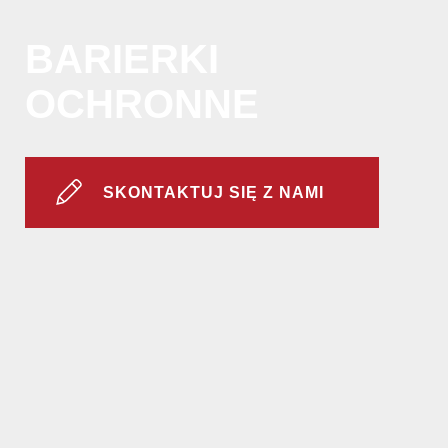
us:
+1
202
BARIERKI
506
6036
OCHRONNE
SKONTAKTUJ SIĘ Z NAMI