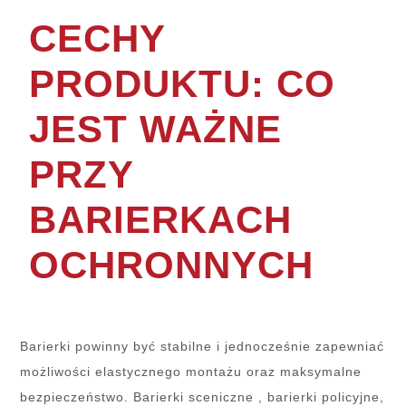
CECHY
PRODUKTU: CO
JEST WAŻNE
PRZY
BARIERKACH
OCHRONNYCH
Barierki powinny być stabilne i jednocześnie zapewniać
możliwości elastycznego montażu oraz maksymalne
bezpieczeństwo. Barierki sceniczne , barierki policyjne,