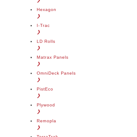
❯
Hexagon
❯
I-Trac
❯
LD Rolls
❯
Matrax Panels
❯
OmniDeck Panels
❯
PistEco
❯
Plywood
❯
Remopla
❯
TerraTrak