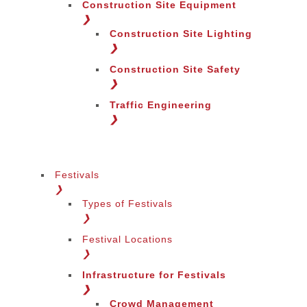
Construction Site Equipment
❯
Construction Site Lighting
❯
Construction Site Safety
❯
Traffic Engineering
❯
Festivals
❯
Sprache wechseln
Types of Festivals
❯
Festival Locations
❯
Infrastructure for Festivals
Change Region
❯
Crowd Management