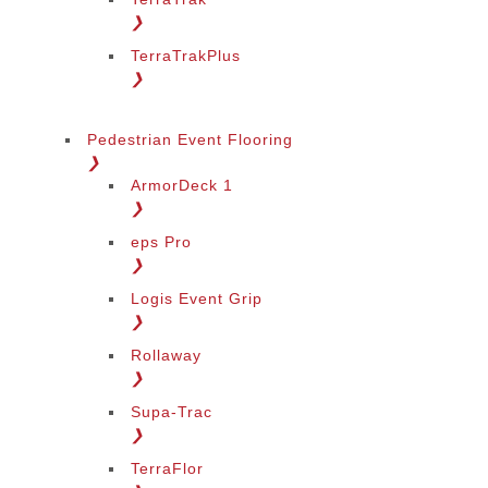
❯
TerraTrakPlus
❯
Pedestrian Event Flooring
❯
ArmorDeck 1
❯
eps Pro
❯
Logis Event Grip
❯
Rollaway
❯
Supa-Trac
❯
TerraFlor