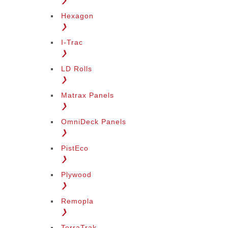
❯
Hexagon
❯
I-Trac
❯
LD Rolls
❯
Matrax Panels
❯
OmniDeck Panels
❯
PistEco
❯
Plywood
❯
Remopla
❯
TerraTrak